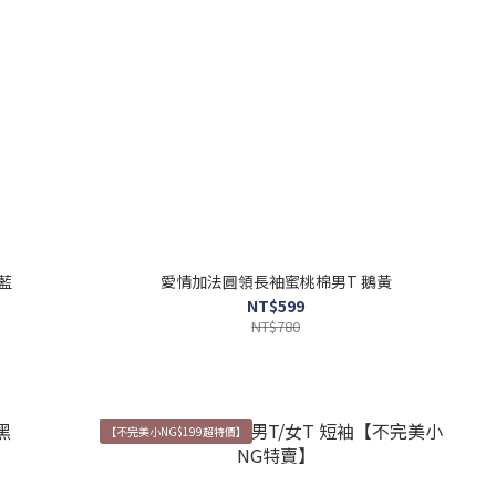
海藍
愛情加法圓領長袖蜜桃棉男T 鵝黃
NT$599
NT$780
【不完美小NG$199超特價】