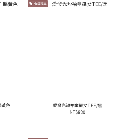
會員獨享
 鵝黃色
愛發光短袖傘襬女TEE/黑
NT$880