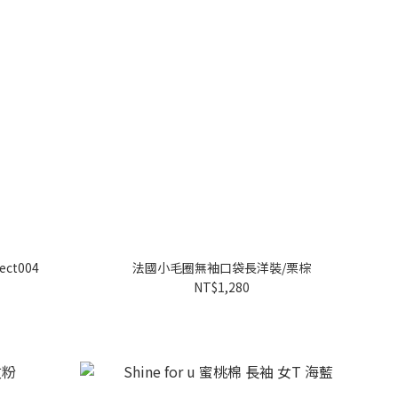
ct004
法國小毛圈無袖口袋長洋裝/栗棕
NT$1,280