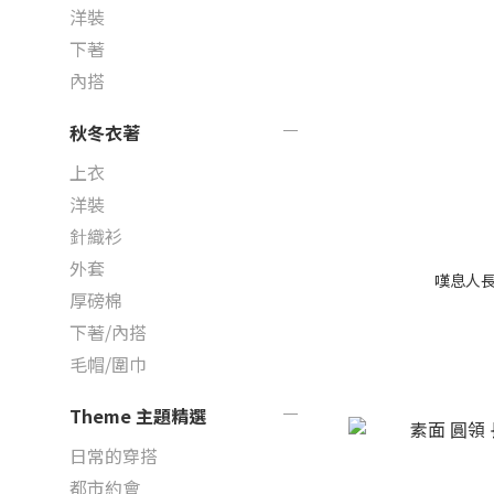
洋裝
下著
內搭
秋冬衣著
上衣
洋裝
針織衫
外套
嘆息人
厚磅棉
下著/內搭
毛帽/圍巾
Theme 主題精選
日常的穿搭
都市約會