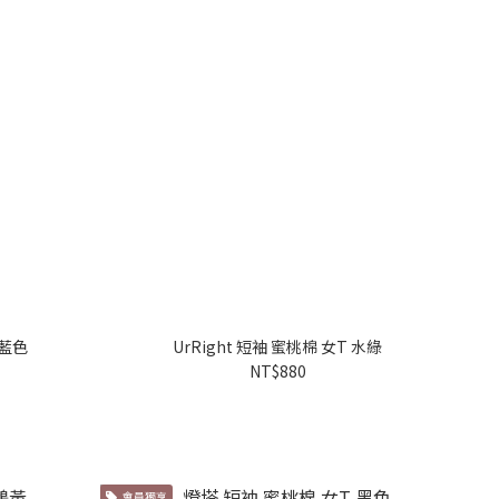
藍色
UrRight 短袖 蜜桃棉 女T 水綠
NT$880
會員獨享