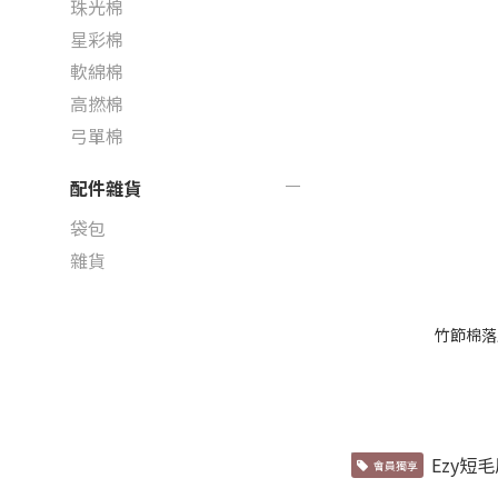
珠光棉
星彩棉
軟綿棉
高撚棉
弓單棉
配件雜貨
袋包
雜貨
竹節棉落
會員獨享