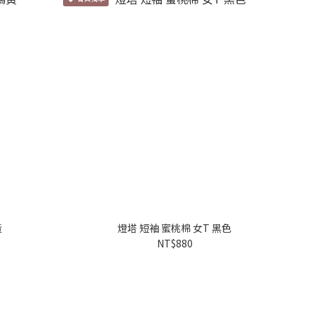
黃
燈塔 短袖 蜜桃棉 女T 黑色
NT$880