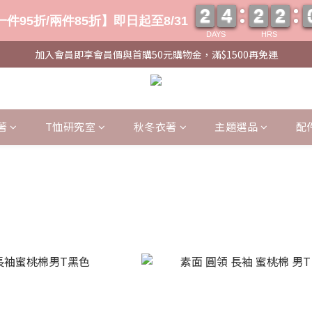
2
2
4
4
2
2
2
2
2
2
4
4
2
2
2
2
件95折/兩件85折】即日起至8/31
DAYS
HRS
加入會員即享會員價與首購50元購物金，滿$1500再免運
著
T恤研究室
秋冬衣著
主題選品
配