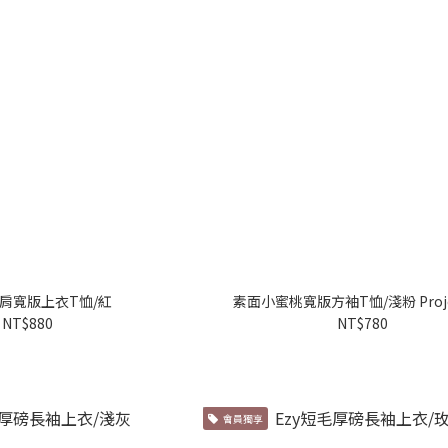
肩寬版上衣T恤/紅
素面小蜜桃寬版方袖T恤/淺粉 Proje
NT$880
NT$780
會員獨享