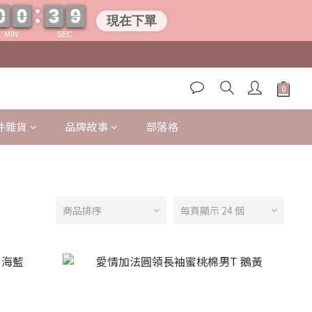
0
0
0
0
3
3
0
8
0
0
0
0
3
3
0
9
現在下單
9
MIN
SEC
件雜貨
品牌故事
部落格
商品排序
每頁顯示 24 個