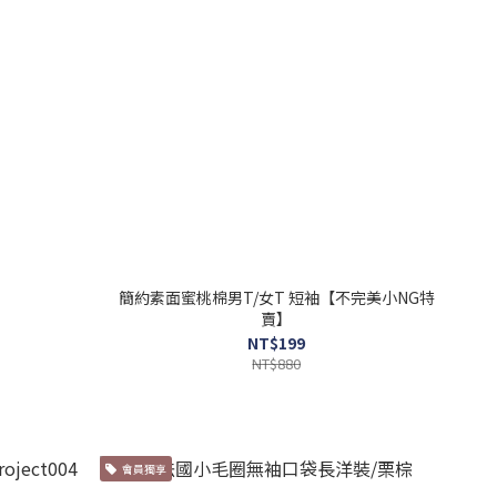
簡約素面蜜桃棉男T/女T 短袖【不完美小NG特
賣】
NT$199
NT$880
會員獨享