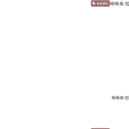
會員獨享
啾啾鳥 短