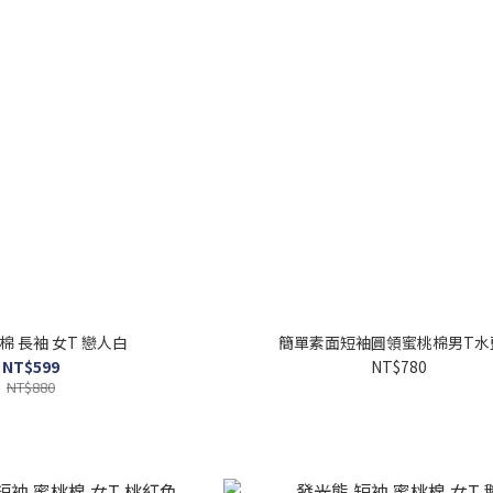
棉 長袖 女T 戀人白
簡單素面短袖圓領蜜桃棉男T水
NT$599
NT$780
NT$880