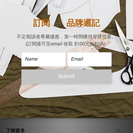
| 材質 |
100% 棉
| 尺寸 (平放測量cm) |
肩寬 X 胸寬 X 衣長 X 袖長
M : 32.5 X 46.5 X 62 X 14.5
| 模特兒 |
163 cm / 45 kg M號
| 注意事項 |
- 可使用30度冷水機洗
- 相似色分開洗滌
- 不可長時間浸泡
- 不可使用含氯漂白水
- 低溫烘乾
- 低溫反面整燙
了解更多