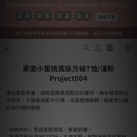
夏日精選商品結帳自動折 | 【一件95折/兩件85折】即日起至8/31
4
2
2
2
2
4
4
4
4
0
0
0
0
6
6
6
6
3
3
3
3
2
2
2
2
2
2
2
2
0
0
4
3
現在下單
DAYS
HRS
MIN
SEC
加入會員即享會員價與首購50元購物金，滿$1500再免運
素面小蜜桃寬版方袖T恤/淺粉
Project004
適合春夏穿著，絕對是簡單搭配的好夥伴，擁有著清爽的
淡粉色，不論是搭配牛仔褲，或是裙類服飾，都能穿出屬
於自在簡約風格
- 純棉布料，質感柔軟透氣，穿著舒適。
- 寬版搭配反摺袖口設計，不擠不緊，展現清新率性風格