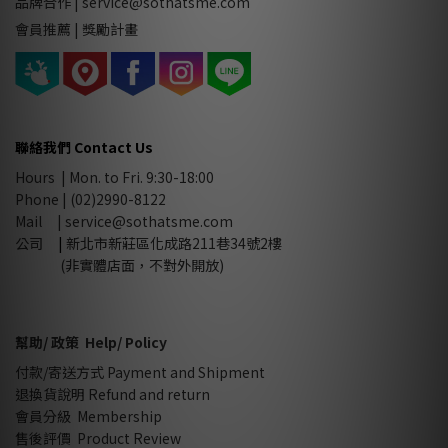
品牌合作
|
service@sothatsme.com
會員推薦 |
獎勵計畫
聯絡我們 Contact Us
Hours | Mon. to Fri. 9:30-18:00
Phone | (02)2990-8122
Mail |
service@sothatsme.com
公司
|
新北市新莊區化成路211巷34號2樓
(非實體店面，不對外開放)
幫助/ 政策 Help/ Policy
付款/寄送方式 Payment and Shipment
退換貨說明 Refund and return
會員分級 Membership
售後評價 Product Review