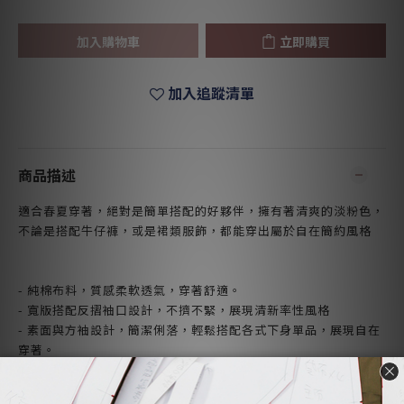
加入購物車
立即購買
加入追蹤清單
商品描述
適合春夏穿著，絕對是簡單搭配的好夥伴，擁有著清爽的淡粉色，
不論是搭配牛仔褲，或是裙類服飾，都能穿出屬於自在簡約風格
- 純棉布料，質感柔軟透氣，穿著舒適。
- 寬版搭配反摺袖口設計，不擠不緊，展現清新率性風格
- 素面與方袖設計，簡潔俐落，輕鬆搭配各式下身單品，展現自在
穿著。
- so that's me設計製作