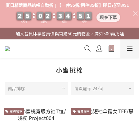
夏日精選商品結帳自動折 | 【一件95折/兩件85折】即日起至8/31
2
2
2
2
5
5
5
5
0
0
0
0
2
2
2
2
3
3
3
3
4
4
4
4
5
5
5
5
0
0
1
0
1
現在下單
DAYS
HRS
MIN
SEC
加入會員即享會員價與首購50元購物金，滿$1500再免運
小蜜桃棉
商品排序
每頁顯示 24 個
會員獨享
會員獨享