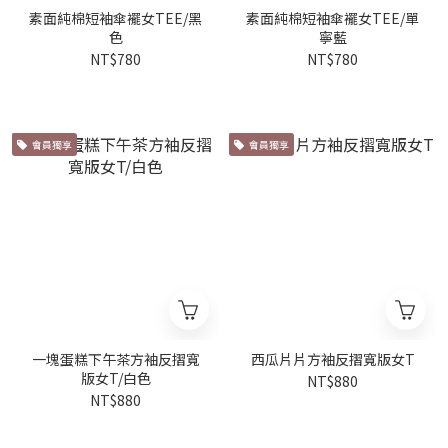
素面純棉短袖傘襬女TEE/黑
素面純棉短袖傘襬女TEE/單
色
寧藍
NT$780
NT$780
會員獨享
會員獨享
一塊蛋糕下午茶方袖反摺寬
西瓜片片方袖反摺寬版女T
版女T/白色
NT$880
NT$880