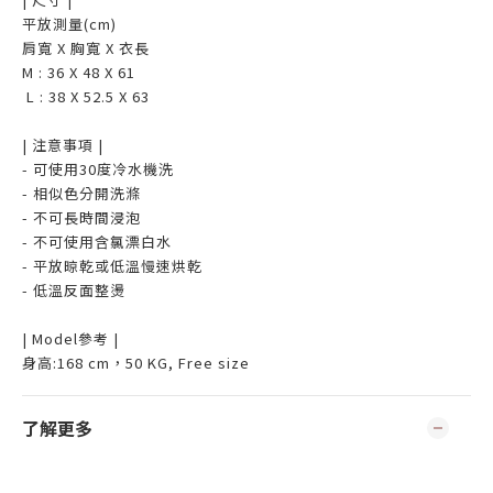
平放測量(cm)
肩寬 X 胸寬 X 衣長
M : 36 X 48 X 61
L : 38 X 52.5 X 63
| 注意事項 |
- 可使用30度冷水機洗
- 相似色分開洗滌
- 不可長時間浸泡
- 不可使用含氯漂白水
- 平放晾乾或低溫慢速烘乾
- 低溫反面整燙
| Model參考 |
身高:168 cm，50 KG, Free size
了解更多