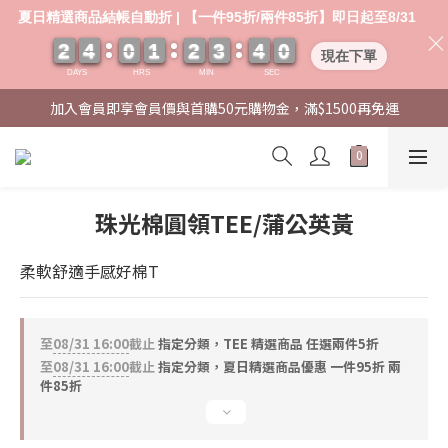
夏日精選商品結帳自動折 | 【一件95折/兩件85折】即日起至8/31
2
2
2
2
4
4
4
4
0
0
0
0
1
1
1
1
2
2
2
2
3
3
3
3
4
4
4
4
0
0
0
0
0
0
現在下單
DAYS
HRS
MIN
SEC
加入會員即享會員價與首購50元購物金，滿$1500再免運
珠光棉圓領TEE/蒲公英黃
柔軟舒適手感好棉T
至
08/31 16:00
截止
指定分類，TEE 精選商品 任選兩件5折
至
08/31 16:00
截止
指定分類，夏日精選商品優惠 一件95折 兩
件85折