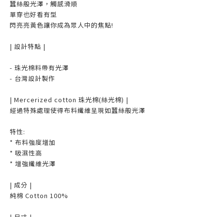
蠶絲般光澤，觸感滑順
單穿也好看有型
閃亮亮黃色讓你成為眾人中的焦點!
| 設計特點 |
- 珠光棉料帶有光澤
- 台灣設計製作
| Mercerized cotton 珠光棉(絲光棉) |
經過特殊處理使得布料纖維呈現如蠶絲般光澤
特性:
* 布料強度增加
* 吸濕性高
* 增強纖維光澤
| 成分 |
純棉 Cotton 100%
| 尺寸 |