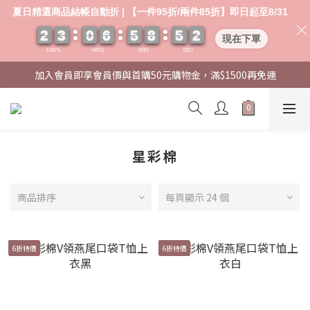
夏日精選商品結帳自動折 | 【一件95折/兩件85折】即日起至8/31
2
2
2
2
3
3
3
3
0
0
0
0
6
6
6
6
5
5
5
5
8
8
8
8
5
5
5
5
0
0
2
2
1
現在下單
DAYS
HRS
MIN
SEC
加入會員即享會員價與首購50元購物金，滿$1500再免運
星彩棉
商品排序
每頁顯示 24 個
6折特價
6折特價