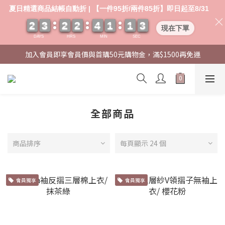
夏日精選商品結帳自動折 | 【一件95折/兩件85折】即日起至8/31
2
2
2
2
3
3
3
3
2
2
2
2
2
2
2
2
4
4
4
4
1
1
1
1
1
1
1
1
0
0
3
3
3
3
現在下單
DAYS
HRS
MIN
SEC
加入會員即享會員價與首購50元購物金，滿$1500再免運
全部商品
商品排序
每頁顯示 24 個
會員獨享
會員獨享