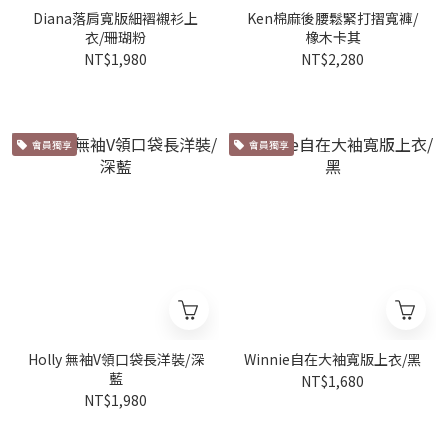
Diana落肩寬版細褶襯衫上
Ken棉麻後腰鬆緊打摺寬褲/
衣/珊瑚粉
橡木卡其
NT$1,980
NT$2,280
會員獨享
會員獨享
Holly 無袖V領口袋長洋裝/深
Winnie自在大袖寬版上衣/黑
藍
NT$1,680
NT$1,980