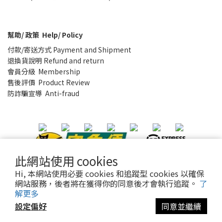
幫助/ 政策 Help/ Policy
付款/寄送方式 Payment and Shipment
退換貨說明 Refund and return
會員分級 Membership
售後評價 Product Review
防詐騙宣導 Anti-fraud
此網站使用 cookies
Hi, 本網站使用必要 cookies 和追蹤型 cookies 以確保
隱私條款
|
條款及細則
| 2021 © sothatsme 木易有限公司/ 統
網站服務，後者將在獲得你的同意後才會執行追蹤。
了
解更多
編:28927332
設定偏好
同意並繼續