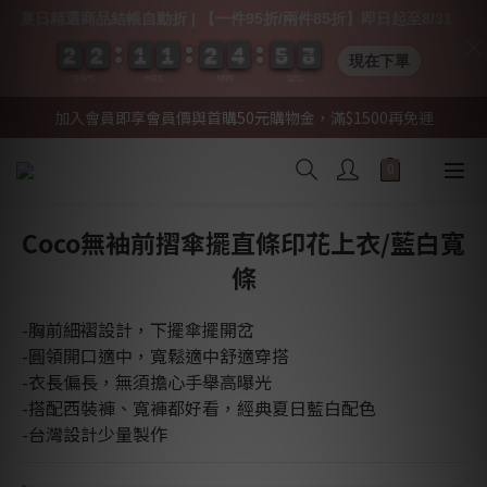
夏日精選商品結帳自動折 | 【一件95折/兩件85折】即日起至8/31
2
2
2
2
2
2
2
2
1
1
1
1
1
1
1
1
2
2
2
2
4
4
4
4
5
5
5
5
0
0
7
7
7
7
現在下單
DAYS
HRS
MIN
SEC
加入會員即享會員價與首購50元購物金，滿$1500再免運
Coco無袖前摺傘擺直條印花上衣/藍白寬
條
-胸前細褶設計，下擺傘擺開岔
-圓領開口適中，寬鬆適中舒適穿搭 
-衣長偏長，無須擔心手舉高曝光
-搭配西裝褲、寬褲都好看，經典夏日藍白配色
-台灣設計少量製作