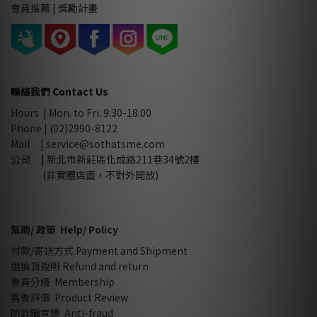
會員推薦 |
獎勵計畫
聯絡我們 Contact Us
Hours | Mon. to Fri. 9:30-18:00
Phone | (02)2990-8122
Mail |
service@sothatsme.com
公司
|
新北市新莊區化成路211巷34號2樓
(非實體店面，不對外開放)
幫助/ 政策 Help/ Policy
付款/寄送方式 Payment and Shipment
退換貨說明 Refund and return
會員分級 Membership
售後評價 Product Review
防詐騙宣導 Anti-fraud