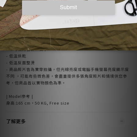
（尺寸數據由人工平量，布料有一定的彈性跟張力，可能會有1-
3cm的誤差。）
| 注意事項 |
- 可使用30度冷水機洗
- 相似色分開洗滌
- 不可長時間浸泡
- 不可使用含氯漂白水
- 低溫烘乾
- 低溫反面整燙
- 商品照片皆為實穿拍攝，但光線亮度或電腦手機螢幕亮度顯示度
不同 ，可能有些微色差，會盡量提供多張角度照片和情境供您參
考，但商品皆以實物顏色為準。
| Model參考 |
身高:165 cm，50 KG, Free size
了解更多