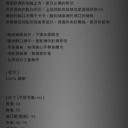
透氣舒適的無袖上衣，夏日必備的款式
布料清爽的藍白印花，上班搭配西裝褲或是寬褲就很OK
寬鬆的袖口手臂不卡卡，胸前細褶襯托領口的線條
傘擺開岔搭配前短後常設計，微風吹來好飄逸，都涼快起來!
-胸前細褶設計，下擺傘擺開岔
-圓領開口適中，寬鬆適中舒適穿搭
-衣長偏長，無須擔心手舉高曝光
-搭配西裝褲、寬褲都好看
-台灣設計少量製作
| 成分 |
100% 縲縈
| 尺寸 (平放測量cm) |
肩寬: 33
胸寬: 55
袖口圍(整圈): 42
衣長: 65-70