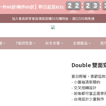
2
2
2
2
2
2
3
3
2
2
2
2
2
2
3
3
件95折/兩件85折】即日起至8/31
DAYS
HRS
加入會員即享會員價與首購50元購物金，滿$1500再免運
著
T恤研究室
秋冬衣著
主題選品
配
Double 
夏日輕著，喜歡這款
- 小蓋袖清新簡約
- 交叉扭轉設計
- 前後都可當正面穿
- 台灣設計少量製作