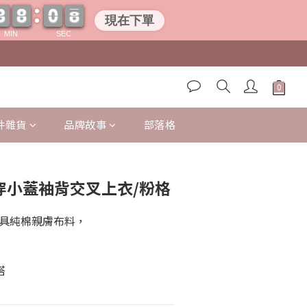
3
3
8
8
0
0
0
7
7
3
3
8
8
0
0
0
7
7
現在下單
MIN
SEC
件雜貨
品牌故事
部落格
立即購買
雙面穿小蓋袖背交叉上衣/粉格
具純棉親膚布料，
搭