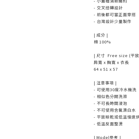
- 小蓋袖清新簡約
- 交叉扭轉設計
- 前後都可當正面穿搭
- 台灣設計少量製作
| 成分 |
棉 100%
| 尺寸 Free size (平
肩寬 x 胸寬 x 衣長
64 x 51 x 57
| 注意事項 |
- 可使用30度冷水機洗
- 相似色分開洗滌
- 不可長時間浸泡
- 不可使用含氯漂白水
- 平放晾乾或低溫慢速
- 低溫反面整燙
| Model參考 |