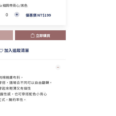
ffa 細肩帶背心/黑色
優惠價 NT$199
立即購買
加入追蹤清單
純棉親膚布料，
穿搭，隨場合不同可以自由翻轉。
穿起來輕薄又有個性
小露性感，也可穿搭配色小背心
正式，簡約率性。