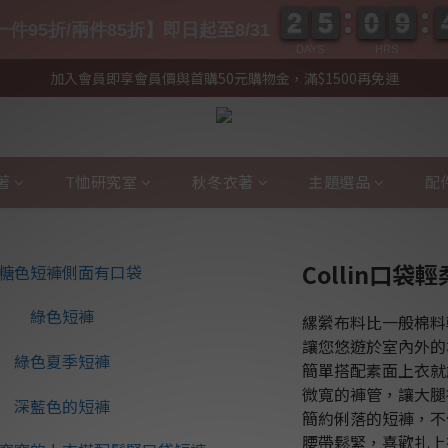
2
2
5
5
0
0
9
9
2
2
5
5
0
0
9
9
件95折/兩件85折】即日起至8/31
DAYS
HRS
加入會員即享會員價與首購50元購物金，滿$1500再免運
著
T恤研究室
秋冬衣著
主題選品
配
Collin口
縲縈布料比一般棉料
讓您悠遊於室內外的
簡單搭配素面上衣就
微寬的褲管，讓大腿
簡約俐落的短褲，不
腰帶鬆緊，喜歡扎上