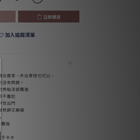
立即購買
加入追蹤清單
適合居家，外出穿搭也可以。
也沒有問題。
柔帶點涼感飄逸
景不尷尬
率性出門
覺修飾又顯瘦
墜飄逸
便不卡卡