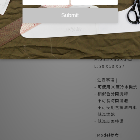
- 前兩側插式口袋可放
- 台灣設計少量製作
| 成分 |
100% 縲縈 Rayon
| 尺寸 (平放測量cm) |
腰寬 X 臀寬 X 褲長
M: 35.5 X 50 X 34.5
L: 39 X 53 X 37
| 注意事項 |
- 可使用30度冷水機洗
- 相似色分開洗滌
- 不可長時間浸泡
- 不可使用含氯漂白水
- 低溫烘乾
- 低溫反面整燙
| Model參考 |