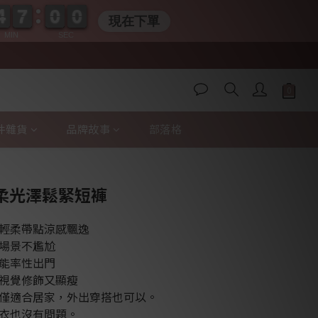
4
4
6
6
5
5
0
9
9
4
4
6
6
5
5
0
9
9
現在下單
MIN
SEC
件雜貨
品牌故事
部落格
立即購買
袋輕柔光澤鬆緊短褲
輕柔帶點涼感飄逸
場景不尷尬
能率性出門
視覺修飾又顯瘦
僅適合居家，外出穿搭也可以。
衣也沒有問題。