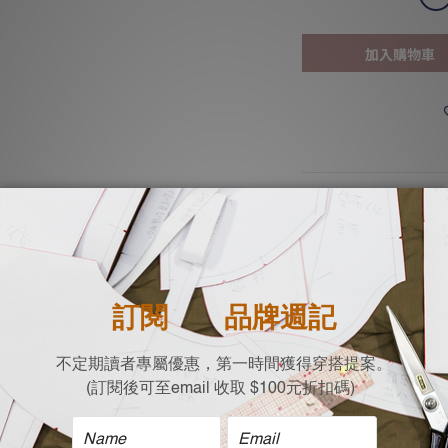
加入購物車
商品描述
簡約俐落的短褲，不僅
腰帶鬆緊，喜歡扎上衣
縲縈布料比一般棉料輕
讓您悠遊於室內外的場
簡單搭配素面上衣就能
微寬的褲管，讓大腿視
- 縲縈布料清爽帶點垂
- 夏天必備舒適短褲
- 腰部鬆緊設計穿脫方