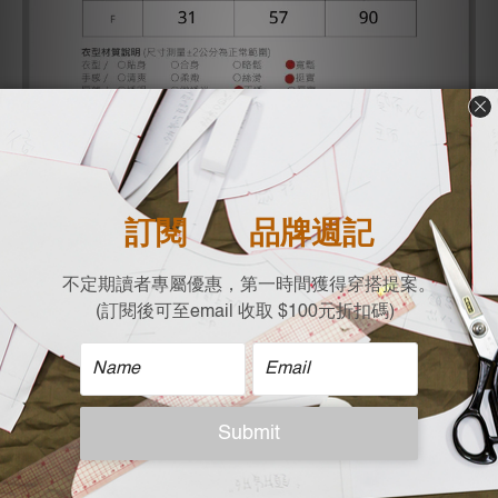
補充: (來自其他客人的問題)
Q: 想問這件的細部尺吋，像是腰圍可以拉伸到多少？大腿和小腿
的寬度？感謝！
A: 以下是實際測量(平放測量:公分，不是整圈喔) ，建議可以比照
目前衣櫥裡的類似褲款做參考
褲腳寬:18.5
小腿寬: 22.5
大款寬: 31
腰寬最大拉伸: 48