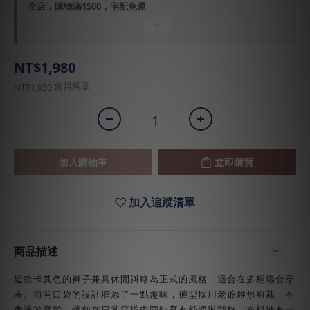
全店，購物滿1500，宅配免運
NT$1,980
會員獨享
NT$1,950
加入購物車
立即購買
加入追蹤清單
商品描述
這款卡其色的褲子兼具休閒與略為正式的風格，適合在多種場合穿
著。前開口袋的設計增添了一點趣味，褲型採用老爺錐形剪裁，不
會過於寬鬆，讓您在日常穿搭中同時享有舒適與型格。布料擁有一