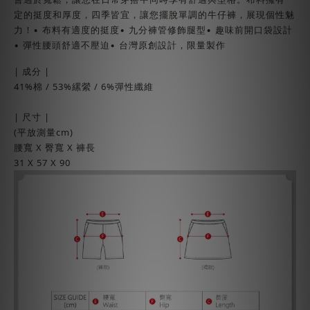
定的挺度和厚度，四季皆宜，讓您擺脫單調的牛仔褲，展現個性魅
力！• 布料有適度的挺度• 九分褲管修飾腿型• 趣味前開口袋設計
• 彈性腰頭舒適不壓迫• 台灣原創設計，限量製作
| 成分 |
41%棉 / 53%縲縈 / 6%彈性纖維
| 尺寸 |
(平放測量cm)
腰寬 X 臀寬 X 褲長
31 X 57 X 90