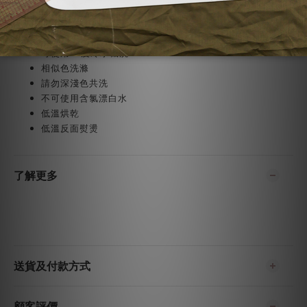
| 模特兒資訊 |
165cm/ 50kgs / Free size
| 注意事項 |
可使用30度冷水機洗
相似色洗滌
請勿深淺色共洗
不可使用含氯漂白水
低溫烘乾
低溫反面熨燙
了解更多
送貨及付款方式
顧客評價