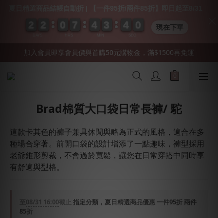
夏日精選商品結帳自動折 | 【一件95折/兩件85折】即日起至8/31
2
2
2
2
2
2
2
2
0
0
0
0
7
7
7
7
4
4
4
4
3
3
3
3
4
3
0
0
0
9
4
0
現在下單
DAYS
HRS
MIN
SEC
加入會員即享會員價與首購50元購物金，滿$1500再免運
Brad棉質大口袋日常長褲/ 駝
這款卡其色的褲子兼具休閒與略為正式的風格，適合在多
種場合穿著。前開口袋的設計增添了一點趣味，褲型採用
老爺錐形剪裁，不會過於寬鬆，讓您在日常穿搭中同時享
有舒適與型格。
至
08/31 16:00
截止
指定分類，夏日精選商品優惠 一件95折 兩件
85折