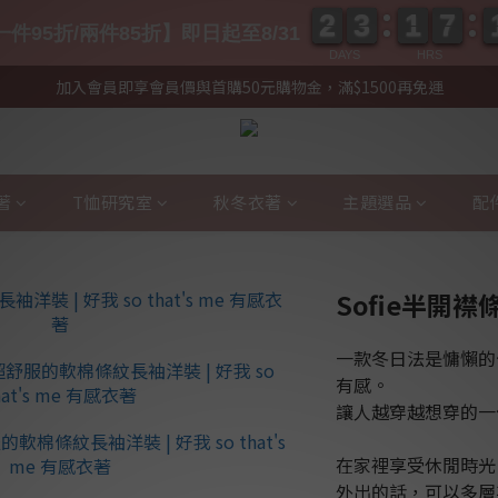
2
2
3
3
1
1
7
7
2
2
3
3
1
1
7
7
件95折/兩件85折】即日起至8/31
DAYS
HRS
加入會員即享會員價與首購50元購物金，滿$1500再免運
著
T恤研究室
秋冬衣著
主題選品
配
Sofie半開
一款冬日法是慵懶的
有感。
讓人越穿越想穿的一
在家裡享受休閒時光
外出的話，可以多層