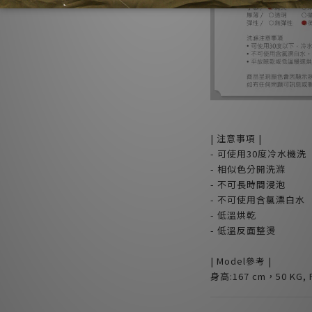
| 注意事項 |
- 可使用30度冷水機洗
- 相似色分開洗滌
- 不可長時間浸泡
- 不可使用含氯漂白水
- 低溫烘乾
- 低溫反面整燙
| Model參考 |
身高:167 cm，50 KG, F