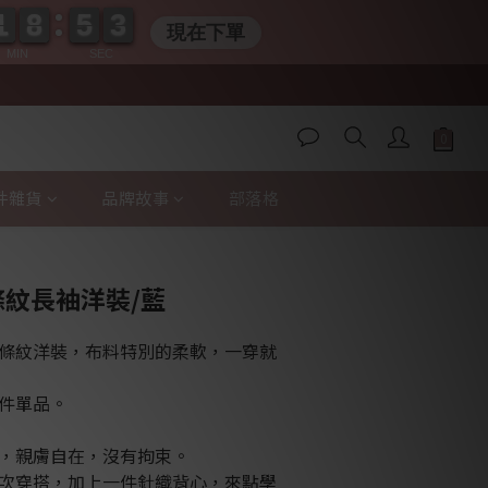
1
1
8
8
5
5
0
2
2
1
1
8
8
5
5
0
2
2
現在下單
MIN
SEC
件雜貨
品牌故事
部落格
立即購買
襟條紋長袖洋裝/藍
條紋洋裝，布料特別的柔軟，一穿就
件單品。
，親膚自在，沒有拘束。
次穿搭，加上一件針織背心，來點學