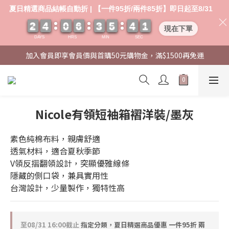
夏日精選商品結帳自動折 | 【一件95折/兩件85折】即日起至8/31
2
2
2
2
4
4
4
4
0
0
0
0
6
6
6
6
3
3
3
3
5
5
5
5
4
4
4
4
0
0
1
0
1
現在下單
DAYS
HRS
MIN
SEC
加入會員即享會員價與首購50元購物金，滿$1500再免運
Nicole有領短袖箱褶洋裝/墨灰
素色純棉布料，親膚舒適
透氣材料，適合夏秋季節
V領反摺翻領設計，突顯優雅線條
隱藏的側口袋，兼具實用性
台灣設計，少量製作，獨特性高
至
08/31 16:00
截止
指定分類，夏日精選商品優惠 一件95折 兩