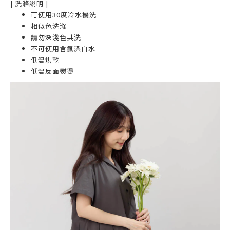
| 洗滌說明 |
可使用30度冷水機洗
相似色洗滌
請勿深淺色共洗
不可使用含氯漂白水
低溫烘乾
低溫反面熨燙