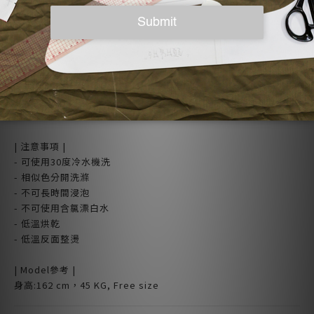
- so that's me設計台灣製作
| 成分 |
100% 棉 Cotton
| 尺寸 (平放測量cm) |
肩寬 x 胸寬 x 衣長 x 袖口寬
28 x 77 x 94 x 17
| 注意事項 |
- 可使用30度冷水機洗
- 相似色分開洗滌
- 不可長時間浸泡
- 不可使用含氯漂白水
- 低溫烘乾
- 低溫反面整燙
| Model參考 |
身高:162 cm，45 KG, Free size