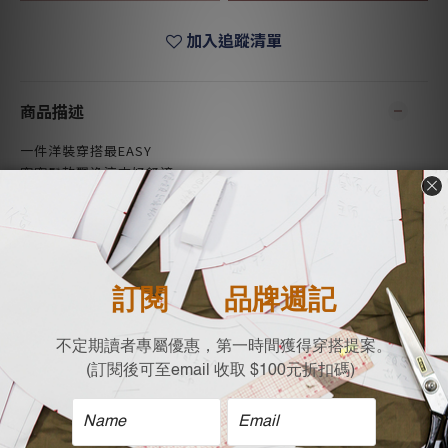
加入追蹤清單
商品描述
一件洋裝穿搭最EASY
寬寬鬆軟飄逸涼爽好舒適
純棉布料舒適透氣親膚 藍底白點完全的夏日氣息
V領修飾胸前線條，後領有真實的領子
落肩的袖型適合所有的身形，袖口後方真鈕扣設計
兩側有不可或缺的隱藏式口袋
很適合出遊休閒穿搭，輕鬆套上就可以有型出發。
- 純棉點點印花布料
- 側邊隱藏式口袋
- 前V領後有領片設計
- 長度及膝自在穿搭不怕走光