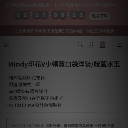
夏日精選商品結帳自動折 | 【一件95折/兩件85折】即日起至8/31
2
2
2
2
2
2
2
2
1
1
1
1
7
7
7
7
3
3
3
3
8
8
8
8
1
1
1
1
0
0
1
0
1
現在下單
DAYS
HRS
MIN
SEC
加入會員即享會員價與首購50元購物金，滿$1500再免運
Mindy印花V小領寬口袋洋裝/靛藍水玉
- 純棉點點印花布料
- 側邊隱藏式口袋
- 前V領後有領片設計
- 長度及膝自在穿搭不怕走光
- so that's me設計台灣製作
至
08/31 16:00
截止
指定分類，夏日精選商品優惠 一件95折 兩