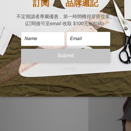
| 模特兒資訊 |
165cm/ 50kgs / Free 
| 洗滌說明 |
可使用30度冷水
相似色洗滌
請勿深淺色共洗
不可使用含氯漂
低溫烘乾
低溫反面熨燙