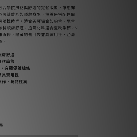
融合學院風格與舒適的寬鬆版型，讓您穿
身設計能巧妙隱藏身型，無論是搭配休閒
現隨性時尚，適合各種場合如約會、聚會
布料親膚舒適，透氣材料適合夏秋季節，V
雅線條，隱藏的側口袋兼具實用性，台灣
高。
親膚舒適
夏秋季節
計，突顯優雅線條
兼具實用性
製作，獨特性高
全長