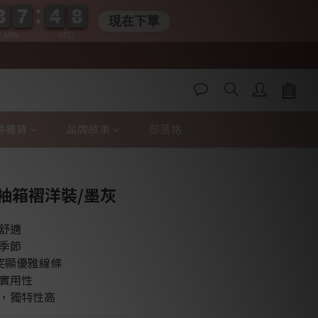
3
3
7
7
4
4
0
7
7
3
3
7
7
4
4
0
7
7
現在下單
MIN
SEC
件雜貨
品牌故事
部落格
立即購買
短袖箱褶洋裝/墨灰
舒適
季節
突顯優雅線條
實用性
，獨特性高