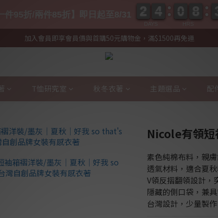
2
2
4
4
0
0
8
8
2
2
4
4
0
0
8
8
件95折/兩件85折】即日起至8/31
DAYS
HRS
加入會員即享會員價與首購50元購物金，滿$1500再免運
著
T恤研究室
秋冬衣著
主題選品
配
Nicole有領
素色純棉布料，親膚
透氣材料，適合夏秋
V領反摺翻領設計，
隱藏的側口袋，兼具
台灣設計，少量製作