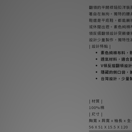
翻領的半開襟鈕扣洋裝
著自在無拘。獨特的腰
鞋還是平底鞋，都能展
或休閒出遊。素色純棉
領反摺翻領設計突顯優
設計少量製作，獨特性
| 設計特點 |
素色純棉布料，
透氣材料，適合
V領反摺翻領設
隱藏的側口袋，
台灣設計，少量
| 材質 |
100%棉
| 尺寸 |
胸寬 x 肩寬 x 袖長 x 
56 X 51 X 15.5 X 120