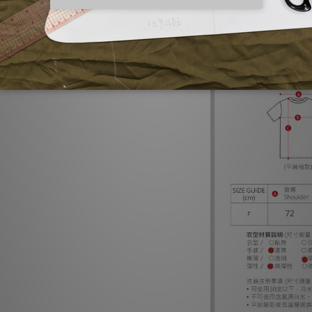
袖長: 19
領寬: 20
（尺寸數據由人工平量
3cm的誤差。）