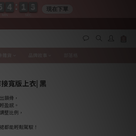
5
5
4
4
1
1
0
1
5
5
4
4
1
1
0
2
2
現在下單
MIN
SEC
件雜貨
品牌故事
部落格
立即購買
剪接寬版上衣| 黑
出鎖骨，
輕盈感。
調整比例，
裙都能輕鬆駕馭！