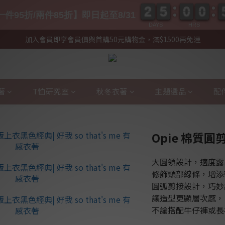
2
2
5
5
0
0
0
0
2
2
5
5
0
0
0
0
件95折/兩件85折】即日起至8/31
DAYS
HRS
加入會員即享會員價與首購50元購物金，滿$1500再免運
著
T恤研究室
秋冬衣著
主題選品
配
Opie 棉質圓
大圓領設計，適度露
修飾頸部線條，增添
圓弧剪接設計，巧妙
讓造型更顯層次感，
不論搭配牛仔褲或長