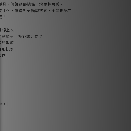
鎖骨，修飾頸部線條，增添輕盈感。
整比例，讓造型更顯層次感，不論搭配牛
馭！
純棉上衣
小露鎖骨，修飾頸部線條
添造型感
身形比例
製作
m) |