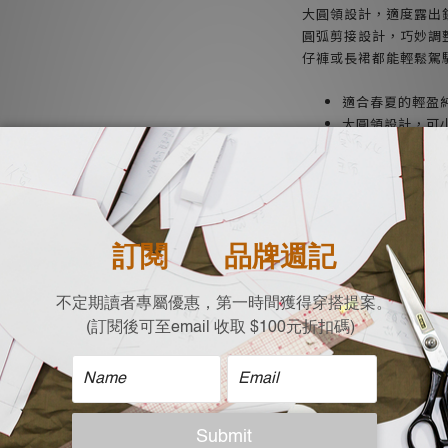
大圓領設計，適度露出
圓弧剪接設計，巧妙調
仔褲或長裙都能輕鬆駕
適合春夏的輕盈
大圓領設計，可
燈籠袖設計，增
圓弧剪接，修飾
台灣設計，少量
| 成分 |
100% 純棉 COTTON
| 尺寸 |
| Free size (平放測量c
肩寬: 72
胸寬: 62
下擺寬: 65.5
衣長: 70