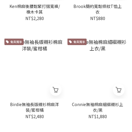
Ken棉麻後腰鬆緊打摺寬褲/
Brook簡約寬鬆條紋T恤上
橡木卡其
衣
NT$2,280
NT$880
會員獨享
會員獨享
Birdie無袖長版襯衫棉麻洋
Connie無袖棉麻細褶襯衫上
裝/蜜柑橘
衣/黑
NT$2,480
NT$1,880