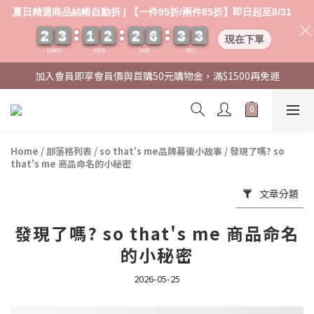
夏日精選商品結帳自動折 | 【一件95折/兩件85折】即日起至8/31
2
2
2
2
3
3
3
3
1
1
1
1
2
2
2
2
2
2
2
2
6
6
6
6
3
3
3
3
0
0
3
2
3
現在下單
DAYS
HRS
MIN
SEC
加入會員即享會員價與首購50元購物金，滿$1500再免運
Home
/
部落格列表
/
so that's me品牌幕後小故事
/
發現了嗎? so
that's me 商品命名的小秘密
文章分類
發現了嗎? so that's me 商品命名
的小秘密
2026-05-25