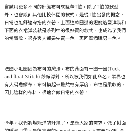
嘗試用更多不同的針織布料來詮釋T恤，除了T恤的款型
外，也會設計其他比較休閒的款式，是從T恤出發的概念，
日常也能舒適穿搭的衣著，上面這款圓弧的燈籠造型洋裝和
下面的衣裙洋裝就是系列中的很熱賣的款式，也成為了我們
的常賣款，很多客人都是先買一色，再回頭添購另一色。
法國小毛圈因為布料的織法，布的背面有一圈一圈(Tuck
and float Stitch) 紗線浮針，所以被我們如此命名，業界也
有人稱魚鱗布，布料摸起來雖然較有厚度，布性是柔軟的，
因此這樣的布料，很適合做日常的衣著。
今年，我們將燈籠洋裝升級了，是應大家的需求，做了側面
的隱藏口袋，是很實穿的everyday wear，不需要特別迎合