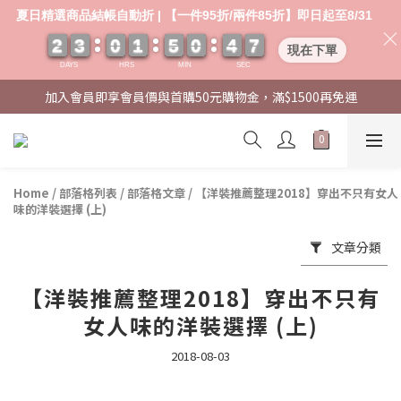
夏日精選商品結帳自動折 | 【一件95折/兩件85折】即日起至8/31
2
2
2
2
3
3
3
3
0
0
0
0
1
1
1
1
5
5
5
5
0
0
0
0
4
4
4
4
0
0
6
5
6
現在下單
DAYS
HRS
MIN
SEC
加入會員即享會員價與首購50元購物金，滿$1500再免運
Home
/
部落格列表
/
部落格文章
/
【洋裝推薦整理2018】穿出不只有女人
味的洋裝選擇 (上)
文章分類
【洋裝推薦整理2018】穿出不只有
女人味的洋裝選擇 (上)
2018-08-03