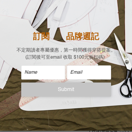
商品描述
輕薄的竹節織法棉布料
半開襟設計把鈕扣隱藏
搭配牛仔褲，上班的穿
搭配短褲，出遊旅行好
-竹節織法吸濕排汗
-輕薄布料夏日單品
-圓領半開襟蓋布藏扣子
-小蓋袖修飾手臂線條
-台灣少量設計製作
| 材質 |
100% 棉