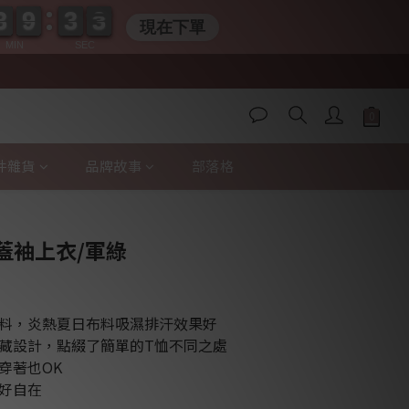
3
3
9
9
3
3
0
2
2
3
3
9
9
3
3
0
2
2
現在下單
MIN
SEC
件雜貨
品牌故事
部落格
立即購買
蓋袖上衣/軍綠
料，炎熱夏日布料吸濕排汗效果好
藏設計，點綴了簡單的T恤不同之處
穿著也OK
好自在