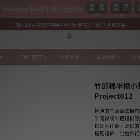
2
2
5
5
0
0
7
7
2
2
5
5
0
0
7
7
件95折/兩件85折】即日起至8/31
DAYS
HRS
加入會員即享會員價與首購50元購物金，滿$1500再免運
著
T恤研究室
秋冬衣著
主題選品
配
竹節棉半襟小
Project012
輕薄的竹節織法棉布
半開襟設計把鈕扣隱
搭配牛仔褲，上班的
搭配短褲，出遊旅行