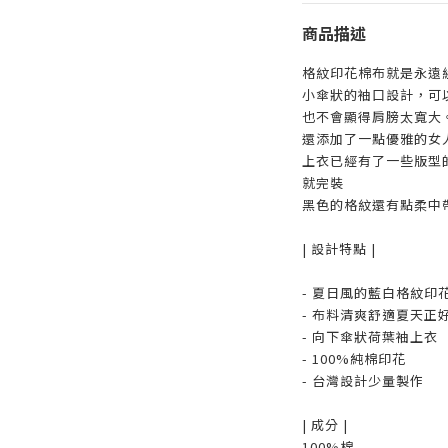
商品描述
格紋印花棉布就是永遠
小傘狀的袖口設計，可
也不會顯得肩膀太寬大
還添加了一點優雅的女
上衣已經有了一些版型
就完裝
黑色的格紋還有點柔中
| 設計特點 |
- 夏日風的藍白格紋印
- 布料清爽舒適夏天正
- 向下傘狀荷葉袖上衣
- 100%純棉印花
- 台灣設計少量製作
| 成分 |
100%棉