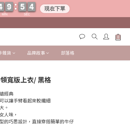
4
4
9
9
5
5
0
3
3
4
4
9
9
5
5
0
3
3
現在下單
MIN
SEC
件雜貨
品牌故事
部落格
立即購買
圓領寬版上衣/ 黑格
遠經典
可以讓手臂看起來較纖細
大。
女人味，
型的巧思設計，直接穿搭簡單的牛仔