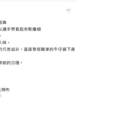
經典
以讓手臂看起來較纖細
。
人味，
的巧思設計，直接穿搭簡單的牛仔褲下身
帶剛的沉穩。
花棉布
好