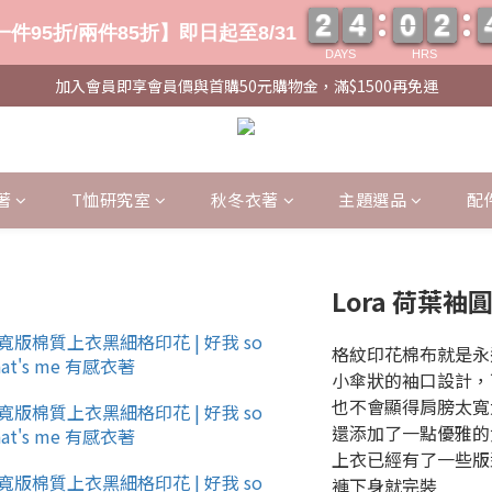
2
2
4
4
0
0
2
2
2
2
4
4
0
0
2
2
件95折/兩件85折】即日起至8/31
DAYS
HRS
加入會員即享會員價與首購50元購物金，滿$1500再免運
著
T恤研究室
秋冬衣著
主題選品
配
Lora 荷葉袖
格紋印花棉布就是永
小傘狀的袖口設計，
也不會顯得肩膀太寬
還添加了一點優雅的
上衣已經有了一些版
褲下身就完裝