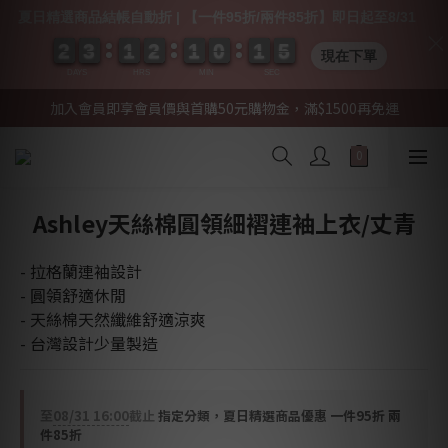
夏日精選商品結帳自動折 | 【一件95折/兩件85折】即日起至8/31
2
2
2
2
3
3
3
3
1
1
1
1
2
2
2
2
1
1
1
1
0
0
0
0
1
1
1
1
0
0
5
4
5
現在下單
DAYS
HRS
MIN
SEC
加入會員即享會員價與首購50元購物金，滿$1500再免運
Ashley天絲棉圓領細褶連袖上衣/丈青
- 拉格蘭連袖設計
- 圓領舒適休閒
- 天絲棉天然纖維舒適涼爽
- 台灣設計少量製造
至
08/31 16:00
截止
指定分類，夏日精選商品優惠 一件95折 兩
件85折