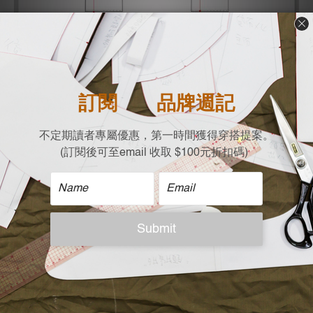
| 注意事項 |
- 可使用30度冷水機洗
- 相似色分開洗滌
- 不可長時間浸泡
- 不可使用含氯漂白水
- 平放晾乾或低溫慢速烘乾