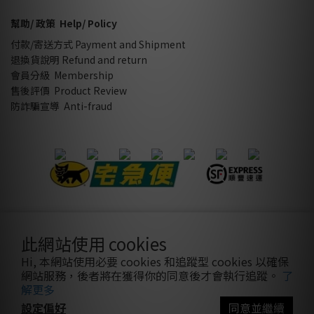
幫助/ 政策 Help/ Policy
付款/寄送方式 Payment and Shipment
退換貨說明 Refund and return
會員分級 Membership
售後評價 Product Review
防詐騙宣導 Anti-fraud
隱私條款
|
條款及細則
| 2021 © sothatsme 木易有限公司/ 統
此網站使用 cookies
編:28927332
Hi, 本網站使用必要 cookies 和追蹤型 cookies 以確保
網站服務，後者將在獲得你的同意後才會執行追蹤。
了
解更多
設定偏好
同意並繼續