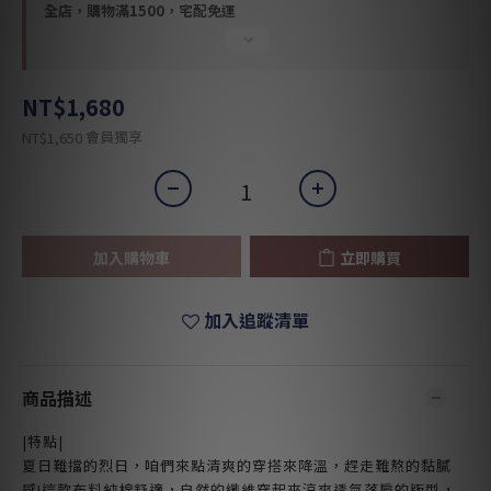
全店，購物滿1500，宅配免運
NT$1,680
會員獨享
NT$1,650
加入購物車
立即購買
加入追蹤清單
商品描述
|特點|
夏日難擋的烈日，咱們來點清爽的穿搭來降溫，趕走難熬的黏膩
感!這款布料純棉舒適，自然的纖維穿起來涼爽透氣落肩的版型，