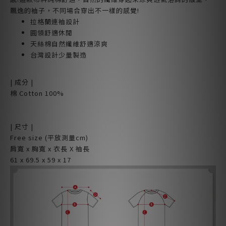
飄逸的袖子，不同場合穿出不一樣的感覺!
拉格蘭連袖設計
圓領舒適休閒
天絲棉自然纖維舒適涼爽
台灣設計少量製造
| 成分 |
棉 Cotton 100%
| 尺寸 |
Free size (平放測量cm)
肩寬 x 胸寬 x 衣長 X 袖長
61 x 69.5 x 59 x 17