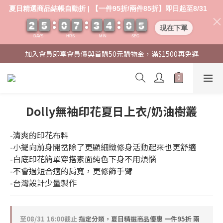
夏日精選商品結帳自動折 | 【一件95折/兩件85折】即日起至8/31
2
2
2
2
5
5
5
5
0
0
0
0
7
7
7
7
3
3
3
3
4
4
4
4
0
0
0
0
0
0
5
4
5
現在下單
DAYS
HRS
MIN
SEC
加入會員即享會員價與首購50元購物金，滿$1500再免運
Dolly無袖印花夏日上衣/奶油樹叢
-清爽的印花布料
-小擺向前身開岔除了更顯細緻修身活動起來也更舒適
-白底印花簡單穿搭素面純色下身不用煩惱
-不會過短合適的肩寬，更修飾手臂
-台灣設計少量製作
至
08/31 16:00
截止
指定分類，夏日精選商品優惠 一件95折 兩