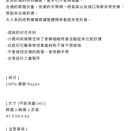
柔和舒適的布料觸感，夏天也不覺得黏膩，
合適的肩寬份量，完美的手臂線，總長度以及領口等都非常完美，
穿起來合身舒適。
大人系的成熟優雅廓讓整體線條看起來更好看。
-清爽的印花布料
-小擺向前身開岔除了更顯細緻修身活動起來也更舒適
-白底印花簡單穿搭素面純色下身不用煩惱
-不會過短合適的肩寬，更修飾手臂
-台灣設計少量製作
| 成分 |
100% 縲縈 Rayon
| 尺寸 (平放測量cm) |
肩寬 x 胸寬 x 衣長
47 X 59 X 62
| 注意事項 |