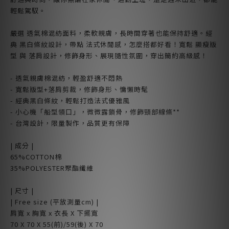
輕鬆駕馭。
嚴選 透氣棉混紡面料，柔軟親膚，長時間穿著也能保持舒適。經
典 黑白條紋設計，帶點 法式休閒感，怎麼搭都好看！寬鬆 顯瘦版
型 與 落肩設計，修飾身形、展現隨性氛圍，穿出簡約高級感！
- 透氣親膚棉混紡，輕盈舒適不悶熱
- 寬鬆版型+落肩剪裁，修飾身形、慵懶時髦
- 經典黑白條紋，輕鬆打造法式優雅風
- 小心機「船型領口」，微微露鎖骨，修飾頸部線條**
- 台灣設計，限量製作，品質更有保障
| 成分 |
65%COTTON棉
35%POLYESTER聚酯纖維
| 尺寸 |
| Free size (平放測量cm) |
肩寬 x 胸寬 x 衣長 X 下擺寬
70 X 70 X 55(前)/59(後) X 70