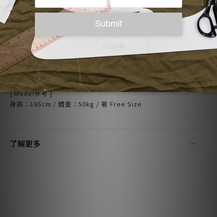
| 注意事項 |
- 30°C冷水機洗，避免縮水
- 與相近顏色衣物一起洗滌，防止染色
- 不可長時間浸泡，避免布料變形
- 避免使用漂白劑，以維持顏色鮮明度
- 低溫烘乾或自然晾乾，延長衣物壽命
- 低溫熨燙，保持平整度
| Model參考 |
身高：165cm / 體重：50kg / 著 Free Size
了解更多