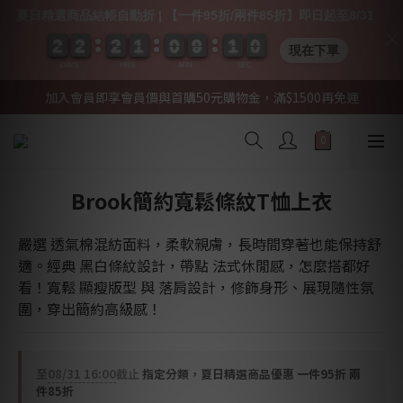
夏日精選商品結帳自動折 | 【一件95折/兩件85折】即日起至8/31
2
2
2
2
2
2
2
2
2
2
2
2
1
1
1
1
0
0
0
0
9
9
9
9
1
0
0
0
0
9
1
0
現在下單
DAYS
HRS
MIN
SEC
加入會員即享會員價與首購50元購物金，滿$1500再免運
Brook簡約寬鬆條紋T恤上衣
嚴選 透氣棉混紡面料，柔軟親膚，長時間穿著也能保持舒
適。經典 黑白條紋設計，帶點 法式休閒感，怎麼搭都好
看！寬鬆 顯瘦版型 與 落肩設計，修飾身形、展現隨性氛
圍，穿出簡約高級感！
至
08/31 16:00
截止
指定分類，夏日精選商品優惠 一件95折 兩
件85折