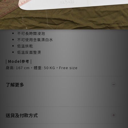
| 注意事項 |
可使用30度冷水機洗
類似顏色分開洗滌
不可長時間浸泡
不可使用含氯漂白水
低溫烘乾
低溫反面整燙
| Model參考 |
身高: 167 cm，體重: 50 KG，Free size
了解更多
送貨及付款方式