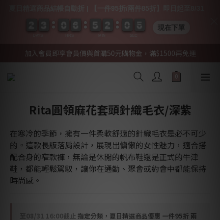
夏日精選商品結帳自動折 | 【一件95折/兩件85折】即日起至8/31
2
2
2
2
3
3
3
3
0
0
0
0
6
6
6
6
5
5
5
5
2
2
2
2
0
0
0
0
0
0
5
5
5
5
現在下單
DAYS
HRS
MIN
SEC
加入會員即享會員價與首購50元購物金，滿$1500再免運
Rita圓領麻花套頭針織毛衣/深紫
在寒冷的季節，擁有一件柔軟舒適的針織毛衣是必不可少
的。這款長版落肩設計，展現出慵懶的女性魅力，適合搭
配合身的窄款褲，無論是休閒的帆布鞋還是正式的牛津
鞋，都能輕鬆駕馭，讓你在通勤、聚會或約會中都能保持
時尚感。
至
08/31 16:00
截止
指定分類，夏日精選商品優惠 一件95折 兩