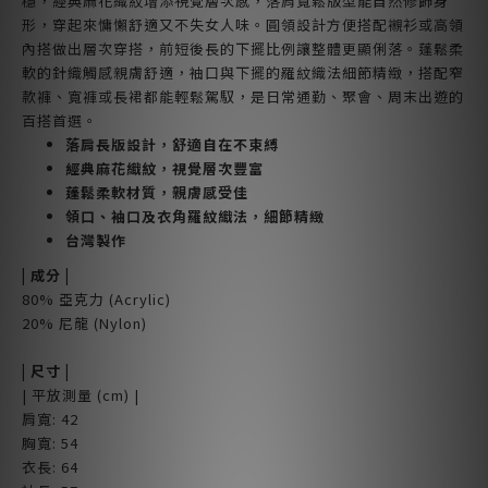
穩，經典麻花織紋增添視覺層次感，落肩寬鬆版型能自然修飾身
形，穿起來慵懶舒適又不失女人味。圓領設計方便搭配襯衫或高領
內搭做出層次穿搭，前短後長的下擺比例讓整體更顯俐落。蓬鬆柔
軟的針織觸感親膚舒適，袖口與下擺的羅紋織法細節精緻，搭配窄
款褲、寬褲或長裙都能輕鬆駕馭，是日常通勤、聚會、周末出遊的
百搭首選。
落肩長版設計，舒適自在不束縛
經典麻花織紋，視覺層次豐富
蓬鬆柔軟材質，親膚感受佳
領口、袖口及衣角羅紋織法，細節精緻
台灣製作
| 成分 |
80% 亞克力 (Acrylic)
20% 尼龍 (Nylon)
| 尺寸 |
| 平放測量 (cm) |
肩寬: 42
胸寬: 54
衣長: 64