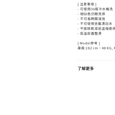
| 注意事項 |
- 可使用30度冷水機洗
- 相似色分開洗滌
- 不可長時間浸泡
- 不可使用含氯漂白水
- 平放晾乾或低溫慢速
- 低溫反面整燙
| Model參考 |
身高:162 cm，48 KG, F
了解更多