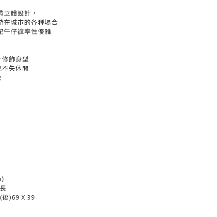
肩立體設計，
游在城市的各種場合
配牛仔褲率性優雅
計修飾身型
也不失休閒
性
m)
袖長
(後)69 X 39