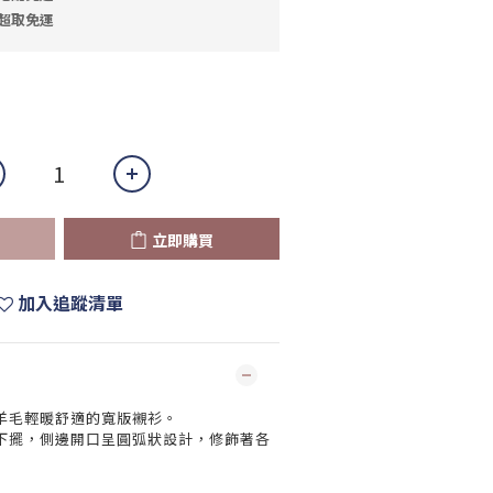
，超取免運
立即購買
加入追蹤清單
羊毛輕暖舒適的寬版襯衫。
下擺，側邊開口呈圓弧狀設計，修飾著各