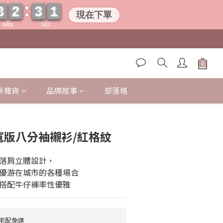
3
3
2
2
3
3
0
0
0
3
3
2
2
3
3
0
0
0
現在下單
MIN
SEC
件雜貨
品牌故事
部落格
立即購買
襟寬版八分袖襯衫/紅格紋
落肩立體設計，
優游在城市的各種場合
搭配牛仔褲率性優雅
，宅配免運