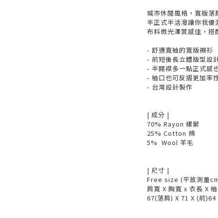
城市休閒風格，寬版落
半正式半活潑讓你我優
布料微光澤質感佳，搭
- 舒適寬袖的寬版襯衫
- 前短後長立體版型設
- 半開襟多一點正式感
- 袖口也可反摺更加率
- 台灣設計製作
| 成分 |
70% Rayon 縲縈
25% Cotton 棉
5% Wool 羊毛
| 尺寸 |
Free size (平放測量c
肩寬 X 胸寬 x 衣長 X 
67(落肩) X 71 X (前)64 