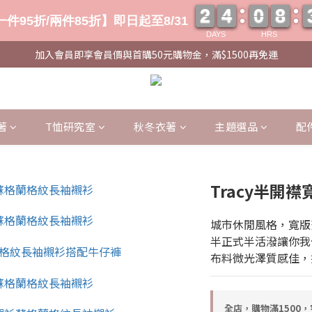
2
2
4
4
0
0
8
8
2
2
4
4
0
0
8
8
件95折/兩件85折】即日起至8/31
DAYS
HRS
加入會員即享會員價與首購50元購物金，滿$1500再免運
著
T恤研究室
秋冬衣著
主題選品
配
Tracy半開
城市休閒風格，寬版
半正式半活潑讓你我
布料微光澤質感佳，
全店，購物滿1500