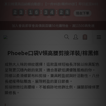
夏日精選商品結帳自動折 | 【一件95折/兩件85折】即日起至8/31
2
2
2
2
3
3
3
3
1
1
1
1
6
6
6
6
3
3
3
3
4
4
4
4
2
2
2
2
0
0
3
3
3
3
現在下單
DAYS
HRS
MIN
SEC
加入會員即享會員價與首購50元購物金，滿$1500再免運
Phoebe口袋V領高腰剪接洋裝/棕黑條
成熟大人味的條紋選擇！這款直條短袖長洋裝以棕黑配色
呈現更沉穩內斂的氣質，適合喜歡低調優雅風格的你。
同樣以柔滑縲縈布料剪接，兼具輕盈感與好活動性。八分
長裙襬帶點飄逸，展現輕盈的夏日節奏。
剪接微微拉高腰線，不著痕跡地修飾比例，讓腿部線條更
顯修長。