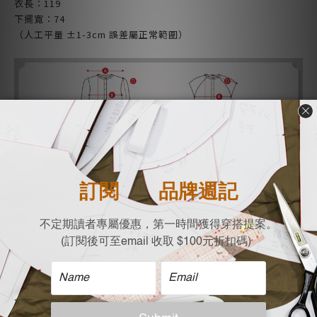
衣長：119
下擺寬：74
（人工平量 ±1-3cm 誤差屬正常範圍）