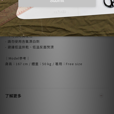
｜洗滌建議｜
- 可使用30°C冷水機洗
- 深淺色請分開洗滌
- 不可長時間浸泡
- 請勿使用含氯漂白劑
- 建議低溫烘乾、低溫反面熨燙
｜Model參考｜
身高：167 cm / 體重：50 kg / 著用：Free size
了解更多