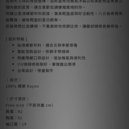
成熟大人味的條紋選擇！這款直條短袖長洋裝以棕黑配色呈現更沉
穩內斂的氣質，適合喜歡低調優雅風格的你。
同樣以柔滑縲縈布料剪接，兼具輕盈感與好活動性。八分長裙襬帶
點飄逸，展現輕盈的夏日節奏。
剪接微微拉高腰線，不著痕跡地修飾比例，讓腿部線條更顯修長。
| 設計特點 |
絲滑縲縈布料，適合炎熱季節穿著
寬鬆落肩設計，修飾手臂線條
側邊隱藏口袋設計，增加機能與便利性
小V領線條剛剛好，優雅露出鎖骨
台灣設計，限量製作
｜成分｜
100% 縲縈 Rayon
｜尺寸資訊｜
Free size（平放測量 cm）
肩寬：62
胸寬：51
袖口寬：19