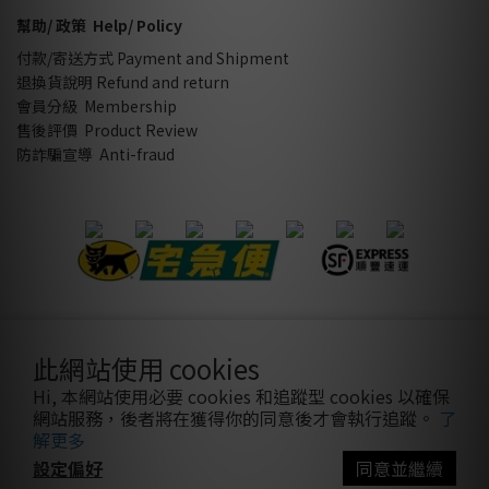
幫助/ 政策 Help/ Policy
付款/寄送方式 Payment and Shipment
退換貨說明 Refund and return
會員分級 Membership
售後評價 Product Review
防詐騙宣導 Anti-fraud
隱私條款
|
條款及細則
| 2021 © sothatsme 木易有限公司/ 統
此網站使用 cookies
編:28927332
Hi, 本網站使用必要 cookies 和追蹤型 cookies 以確保
網站服務，後者將在獲得你的同意後才會執行追蹤。
了
解更多
設定偏好
同意並繼續