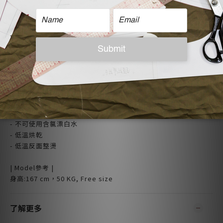
| 注意事項 |
- 可使用30度冷水機洗
- 相似色分開洗滌
- 不可長時間浸泡
- 不可使用含氯漂白水
- 低溫烘乾
- 低溫反面整燙
| Model參考 |
身高:167 cm，50 KG, Free size
了解更多