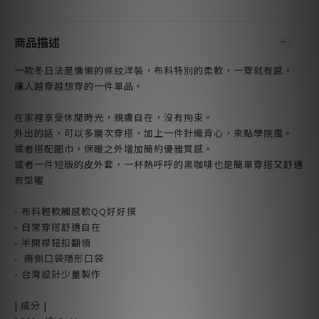
商品描述
一款冬日法是慵懶的條紋洋裝，布料特別的柔軟，一穿就有感。
讓人越穿越想穿的一件單品。
在家裡享受休閒時光，親膚自在，沒有拘束。
外出的話，可以多層次穿搭，加上一件針織背心，來點學院風。
或者搭配圍巾，保暖之外增加簡約優雅質感。
或者一件短版的皮外套，一杯熱呼呼的黑咖啡也是簡單穿搭又舒適
有型喔
- 布料輕軟觸感軟QQ好好摸
- 日常穿搭舒適自在
- 半開襟鈕扣翻領
- 兩側口袋隱形口袋
- 台灣設計少量製作
| 成分 |