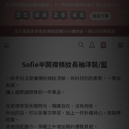
夏日精選商品結帳自動折 | 【一件95折/兩件85折】即日起至8/31
2
2
2
2
1
1
1
1
0
0
0
0
4
4
4
4
2
2
2
2
8
8
8
8
4
4
4
4
0
0
4
4
4
4
現在下單
DAYS
HRS
MIN
SEC
加入會員即享會員價與首購50元購物金，滿$1500再免運
Sofie半開襟條紋長袖洋裝/藍
一款冬日法是慵懶的條紋洋裝，布料特別的柔軟，一穿就
有感。
讓人越穿越想穿的一件單品。
在家裡享受休閒時光，親膚自在，沒有拘束。
外出的話，可以多層次穿搭，加上一件針織背心，來點學
院風。
或者搭配圍巾，保暖之外增加簡約優雅質感。