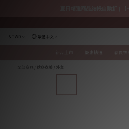
夏日精選商品結帳自動折 | 【一
$
TWD
繁體中文
新品上市
優惠精選
春夏衣
全部商品
/
秋冬衣著
/
外套