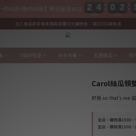
2
2
4
4
0
0
2
2
2
2
4
4
0
0
2
2
件95折/兩件85折】即日起至8/31
DAYS
HRS
加入會員即享會員價與首購50元購物金，滿$1500再免運
著
T恤研究室
秋冬衣著
主題選品
配
Carol絲瓜
好我 so that's me
全店，購物滿1500
全店，購物滿1500