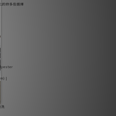
化的妳多些選擇
yester
m) |
機洗