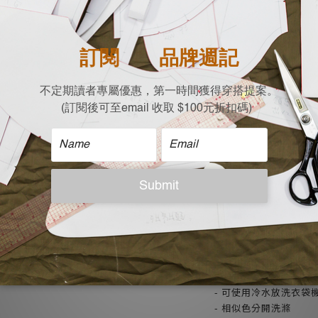
一次推出三色，讓多變
- 深藍顯瘦款
- 拉格蘭袖
- 保暖雙層厚棉
- 前口袋設計
- 布紋立體合身溫暖
- 台灣設計少量製作
| 成分 |
100%棉Cotton
內裏-100%聚酯纖維Pol
| Free size (平放測量c
胸寬 x 衣長 x 袖長
54 x 77 x 70
| 注意事項 |
- 可使用冷水放洗衣袋
- 相似色分開洗滌