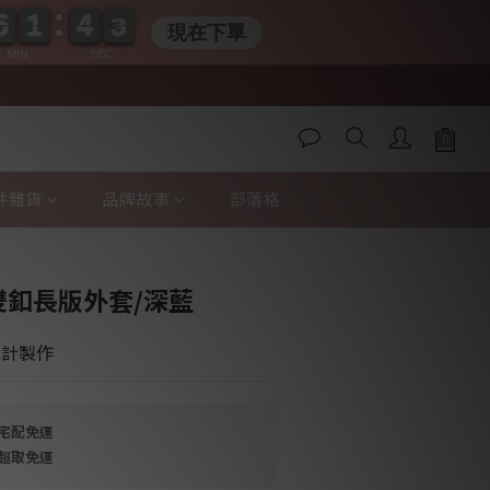
5
5
1
1
4
4
0
2
2
5
5
1
1
4
4
0
2
2
現在下單
MIN
SEC
件雜貨
品牌故事
部落格
立即購買
領雙釦長版外套/深藍
 設計製作
，宅配免運
，超取免運