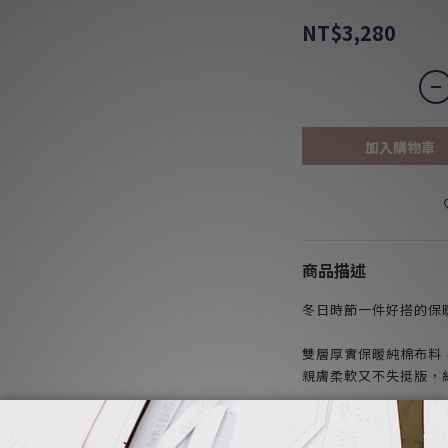
NT$3,280
加入購物車
商品描述
冬日時節一件好搭的保
雙層厚實保暖純棉布料
親膚柔軟又不失挺版，
微A字版型，上窄下寬
搭配窄版褲和短靴有種