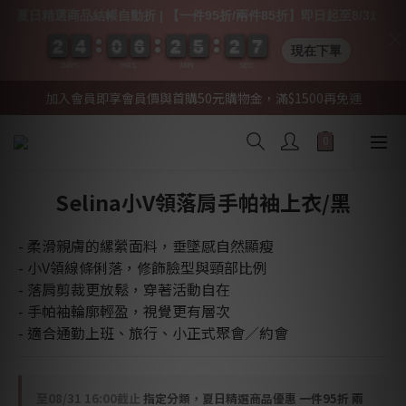
夏日精選商品結帳自動折 | 【一件95折/兩件85折】即日起至8/31
2
2
2
2
4
4
4
4
0
0
0
0
6
6
6
6
2
2
2
2
5
5
5
5
2
2
2
2
0
0
6
6
6
6
現在下單
DAYS
HRS
MIN
SEC
加入會員即享會員價與首購50元購物金，滿$1500再免運
Selina小V領落肩手帕袖上衣/黑
- 柔滑親膚的縲縈面料，垂墜感自然顯瘦
- 小V領線條俐落，修飾臉型與頸部比例
- 落肩剪裁更放鬆，穿著活動自在
- 手帕袖輪廓輕盈，視覺更有層次
- 適合通勤上班、旅行、小正式聚會／約會
至
08/31 16:00
截止
指定分類，夏日精選商品優惠 一件95折 兩