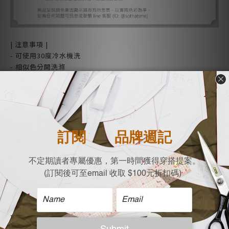
| 注意事項 |
- 可使用30度冷水機洗
- 相似色分開洗滌
- 不可長時間浸泡
- 不可使用含氯漂白水
- 低溫烘乾
- 低溫反面整燙
| Model參考 |
身高:165 cm，50 KG, Free size
| 注意事項 |
- 可使用30度冷水機洗
- 相似色分開洗滌
- 不可長時間浸泡