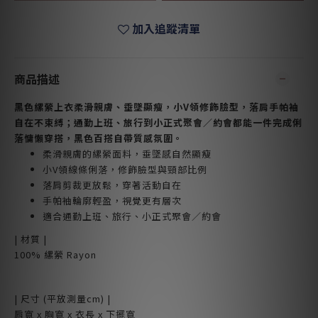
加入追蹤清單
商品描述
黑色縲縈上衣柔滑親膚、垂墜顯瘦，小V領修飾臉型，落肩手帕袖
自在不束縛；通勤上班、旅行到小正式聚會／約會都能一件完成俐
落慵懶穿搭，黑色百搭自帶質感氛圍。
柔滑親膚的縲縈面料，垂墜感自然顯瘦
小V領線條俐落，修飾臉型與頸部比例
落肩剪裁更放鬆，穿著活動自在
手帕袖輪廓輕盈，視覺更有層次
適合通勤上班、旅行、小正式聚會／約會
| 材質 |
100% 縲縈 Rayon
| 尺寸 (平放測量cm) |
肩寬 x 胸寬 x 衣長 x 下擺寬