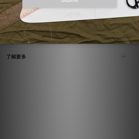
- 不可使用含氯漂白水
- 低溫烘乾
- 低溫反面整燙
| Model參考 |
身高:165 cm，50KG, Free size
了解更多